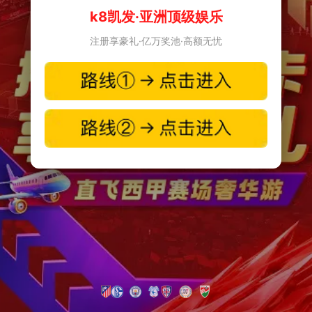
k8凯发·亚洲顶级娱乐
注册享豪礼·亿万奖池·高额无忧